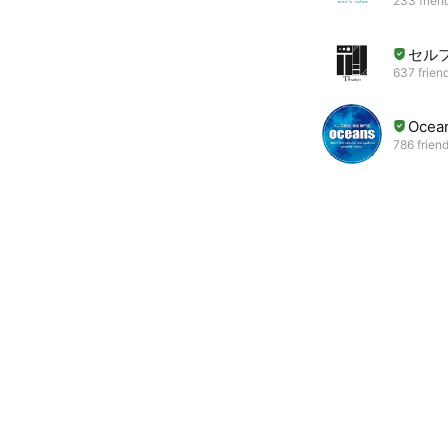
233 frien
セルフ
637 frien
Ocea
786 frien