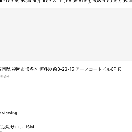
ate rooms available), free Wi-Fi, no smoking, power outlets avai
1 福岡県 福岡市博多区 博多駅前3-23-15 アースコートビル6F
歩3分
e viewing
脱毛サロンLISM