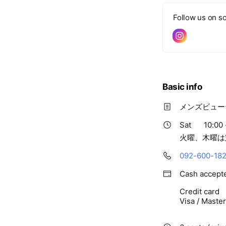
Follow us on so
Basic info
メンズビュー
Sat
10:00 
火曜、木曜は
092-600-18
Cash accept
Credit card
Visa / Maste