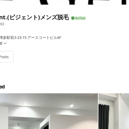
ent.(ビジェント)メンズ脱毛
93
多駅前3-23-15 アースコートビル6F
00
Posts
ed
です。