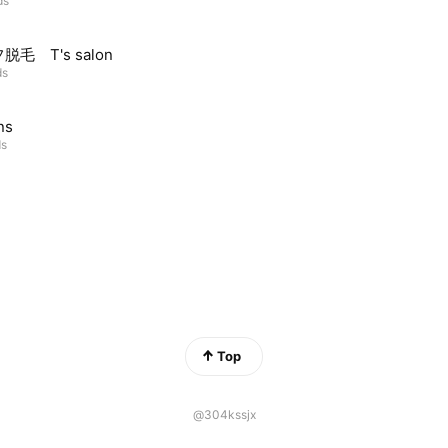
ds
脱毛 T's salon
ds
ns
ds
Top
@304kssjx