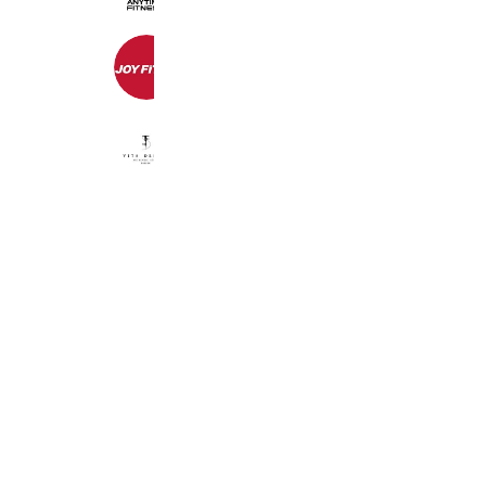
741 friends
JOYFIT24那珂川
519 friends
Vita Design
558 friends