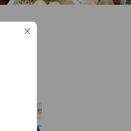
C
l
o
s
e
See more
ビースリー高松三越店
1,476 friends
愛媛新聞旅行