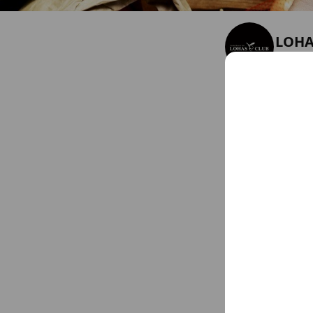
LOHA
Friends
2
LOHAS CLUB【食
香川県 高松市 天神前5-1
Chat
You might like
Accounts others ar
グレ
341 frien
アネ