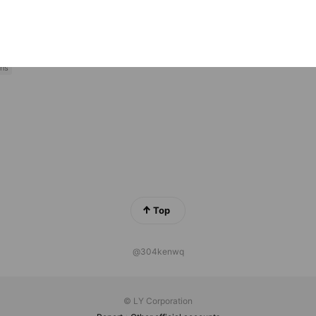
ends
ns
Reward card
バーサリールーヴ屋島
ds
ns
Top
@304kenwq
© LY Corporation