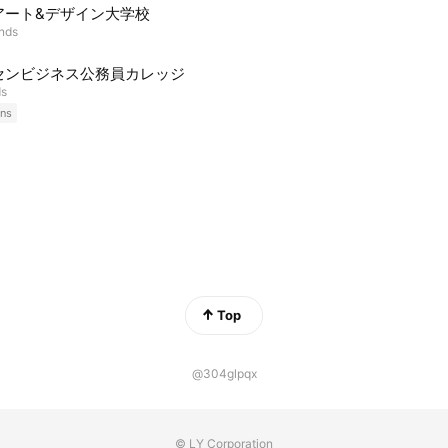
アート&デザイン大学校
ends
センビジネス公務員カレッジ
ds
ns
Top
@304glpqx
© LY Corporation