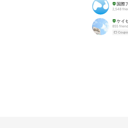
国際
2,548 fri
ケイ
855 frien
Coupo