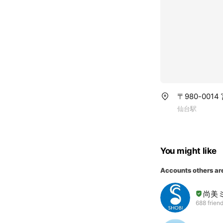
〒980-001
仙台駅
You might like
Accounts others ar
尚美
688 frien