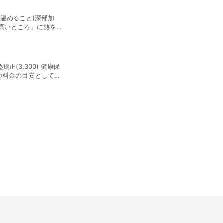
【美容鍼】
温めること(深部加
小顔、リフトアップ、しわ、た
の高いところ」に熱を発
。 ・筋肉の頑固なこ
りを温めてほぐします ・関節痛にも効果的 ・冷え性にも効果あり ・免疫力向上効果 15分→￥2,100
【部分鍼灸】肩や腰など辛
矯正(3,300) 健康保
鍼は初めてやる方には怖い、痛い
険の料金の目安としては
さったんですか？」「全然痛く
にほとんど痛みがありません
腰周辺 五十肩→肩関節周囲 膝
割合に応じて金額若干下がりま