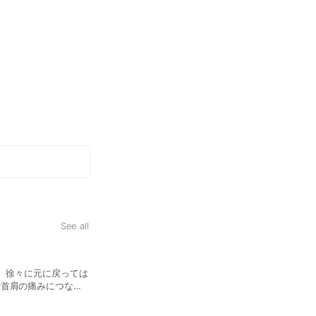
格を整えます。
See all
【姿勢矯正】猫背などの姿
、徐々に元に戻っては
・肩こり ・猫背 ・巻き肩 ・頭
や首肩の痛みにつなが
います。 専門的に産
から腰が痛い ・背中