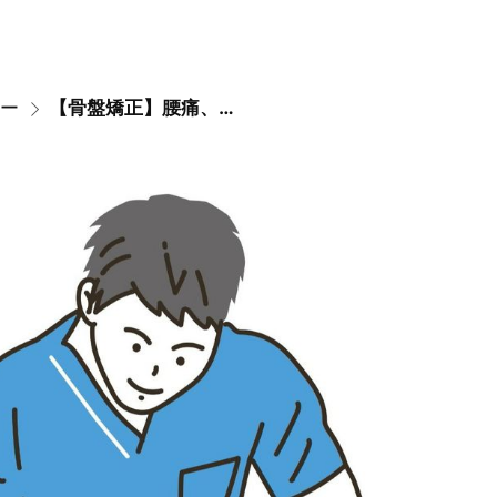
ー
【骨盤矯正】腰痛、骨盤のゆがみ