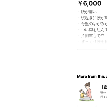
￥6,000
・腰が痛い
・寝起きに腰が
・骨盤のゆがみ
・つい脚を組ん
・片側重心で立
・ぎっくり腰を
これらの症状は
整体で筋肉にア
More from this
【
整体
行く
って
後骨