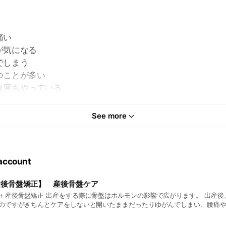
痛い
が気になる
でしまう
つことが多い
何度もやっている
ありませんか？
プローチをして骨盤矯正で背骨、骨盤にアプローチをして骨
See more
 account
産後骨盤矯正】 産後骨盤ケア
＋産後骨盤矯正 出産をする際に骨盤はホルモンの影響で広がります。 出産後
のですがきちんとケアをしないと開いたままだったりゆがんでしまい、腰痛
しまったりしてしまいます。 骨盤矯正と産後骨盤矯正はアプローチの仕方が違
盤矯正を学んできた当院にお任せください！ ・産後の体重が戻らない ・産後