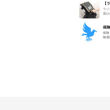
がは
【
ラジ
温)
生さ
保険
保険＋
険適
初回150
す。