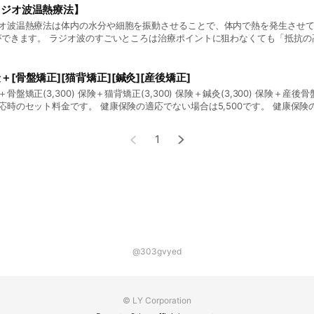
りやすい ・産前のズボンが履けない
ラジオ波温熱療法】
オ波温熱療法は体内の水分や細胞を振動させることで、体内で熱を発生させて
ができます。 ラジオ波のすごいところは治療ポイントに狙わなくても「抵抗
せるため、こりや硬くなった組織に熱が集中してくれてほぐれやすくなります
＋[骨盤矯正][猫背矯正][鍼灸][産後矯正]
骨盤矯正(3,300) 保険＋猫背矯正(3,300) 保険＋鍼灸(3,300) 保険＋産後骨盤
応時のセット料金です。 健康保険の適応でない場合は5,500です。 健康保
0前後、2回目〜1,000前後となります。 各セットメニューに関しては回数券のご用意もありま
 回数券のお問い合わせは受付でお願いいたします。
1
@303gvyed
© LY Corporation