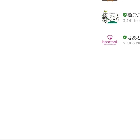
癒ご
3,441 fri
はあ
51,008 fr