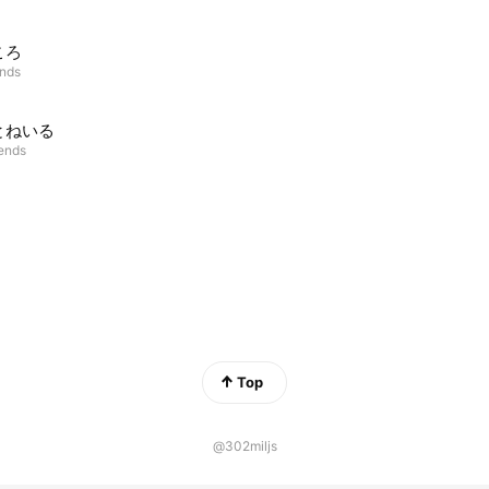
ころ
ends
とねいる
iends
Top
@302miljs