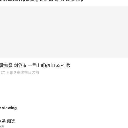
2 愛知県 刈谷市 一里山町砂山153-1
鉄バストヨタ車体前目の前
e viewing
み処 癒楽
nds