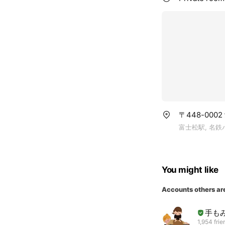
〒448-000
富士松駅, 名
You might like
Accounts others ar
手も
1,954 frie