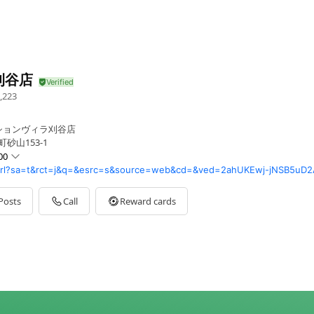
a刈谷店
,223
ションヴィラ刈谷店
砂山153-1
00
Posts
Call
Reward cards