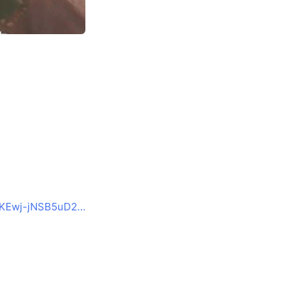
www.google.co.jp/url?sa=t&rct=j&q=&esrc=s&source=web&cd=&ved=2ahUKEwj-jNSB5uD2AhWLBt4KHalcD4IQFnoECBMQAQ&url=https%3A%2F%2Fwww.asian-relaxation-villa.com%2Fsalon%2Fkariya.html&usg=AOvVaw3AAQ6yUx0Uy47-g-VkF7N5