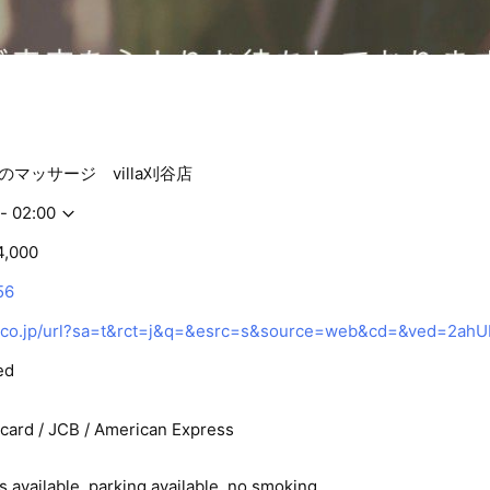
マッサージ villa刈谷店
- 02:00
4,000
56
ed
rcard / JCB / American Express
 available, parking available, no smoking