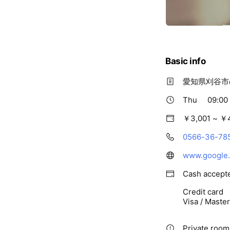
Basic info
愛知県刈谷市の
Thu
09:00 
￥3,001 ~ ￥
0566-36-78
Cash accept
Credit card
Visa / Maste
Private rooms