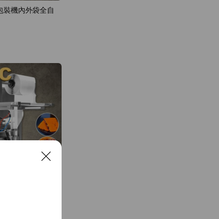
動包裝機內外袋全自
C
l
o
s
e