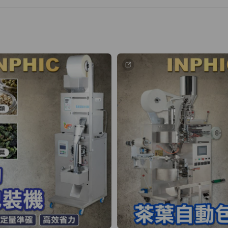
性質
上由客服人員提供之回覆、說明、圖文或報價資訊，均屬一般性參考資料
個案差異而有疏漏或錯誤。本公司不對其正確性、完整性或即時性負
承諾或保證。
權限
之客服人員不具代表本公司對外為承諾或締約之權限。凡涉及退貨、退款
更、價格調整等事項，均須經本公司權責主管核准，並以正式書面（
本公司指定之正式通知方式）通知後，始生效力。
受理過程中所為之資料蒐集行為（例如索取匯款帳號、單據、照片、
所需，不代表本公司已同意或核准該項申請。
先
義務之事項（包含但不限於價格、規格、交期、付款條件、保固範圍
署並經公司用印之合約或報價單所載內容為準。
即構成雙方就該交易之完整合意，並取代雙方於簽署前透過 LINE 
來內容。如有不一致者，概以正式文件為準。
項
於官方 LINE 上就特定事項所為之明確確認（例如經一方載明內容