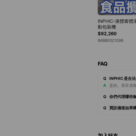
INPHIC-液體
動包裝機
$92,260
IMBB002109B
FAQ
Q
INPHIC 是
A
是的。英菲克
Q
你們代理哪些
Q
買設備後如果
加入好友