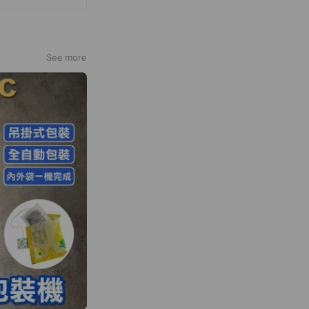
，可能因人工作
責，該等內容亦不
See more
、折讓、賠償、交
含正式合約、報價
產品序號等），僅
與責任歸屬），一
或其他方式所為之
、他方回覆確認