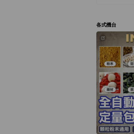
二、內容之參考
官方 LINE 
業、資訊更新或
各式機台
構成任何要約、
三、客服人員之
官方 LINE 
期變更、規格變
單、用印文件或
客服人員於案件
為內部審核作業
四、正式文件優
凡涉及雙方權利
律以雙方正式簽
正式文件簽署後，
陳述、討論或往
五、雙方確認事
為避免爭議，雙方