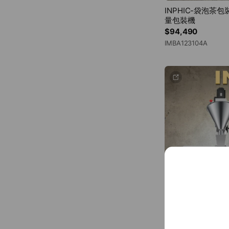
者），得作為雙
INPHIC-袋泡
量包裝機
$94,490
六、規範之修訂
本公司得視實際
IMBA123104A