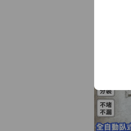
INPHIC-訂製
$700,000
IMBA175104A