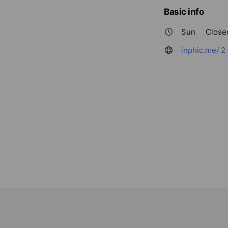
Basic info
Sun
Close
inphic.me/
2