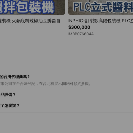
膏體灌裝機 火鍋底料辣椒油豆瓣醬自
INPHIC-訂製款高階包裝機 PL
$300,000
IMBB076604A
合法的台灣代理商嗎？
有限公司在台合法登記，在台北有展示間均可預約參觀。
食品設備？
壞了怎麼辦？