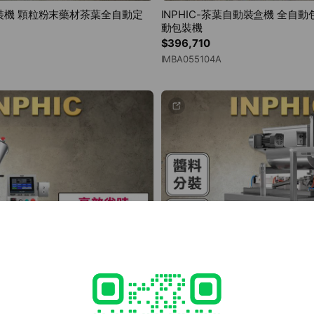
方溝通紀錄之佐證，惟其效力仍以第四條所述正式文件為最終依據。
茶包裝機 顆粒粉末藥材茶葉全自動定
INPHIC-茶葉自動裝盒機 全自
動包裝機
$396,710
營運需要修訂本規範，並公告於官方網站，恕不另行個別通知。
IMBA055104A