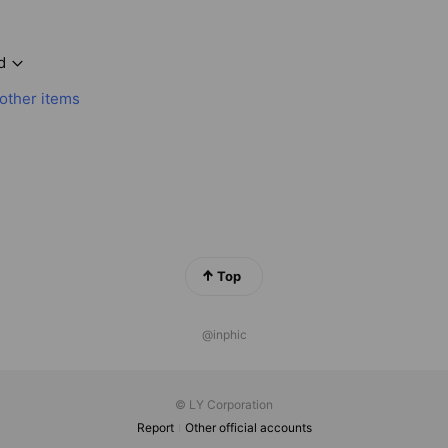
d
 other items
Top
@inphic
© LY Corporation
Report
Other official accounts