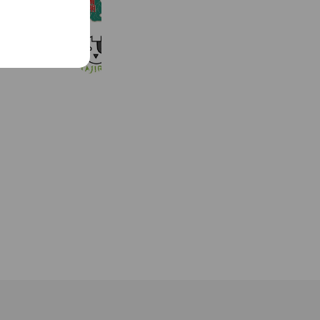
1,127 friends
アトリエレゴット銀座東校
268 friends