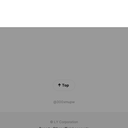
ds
で役立つ子育てのヒントbyどんちゃか
ends
Top
@300xmupw
© LY Corporation