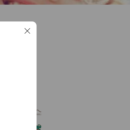
C
l
o
s
e
See more
WONDER KIDS
274 friends
武蔵野大学附属 有明こども園【未就