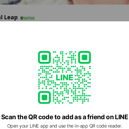
l Leap
81
丁目1番9号 豊洲セイルパーク2F
e viewing
is
nds
Scan the QR code to add as a friend on LINE
Open your LINE app and use the in-app QR code reader.
だばし幼児教室