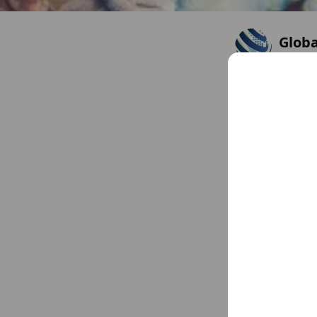
Globa
Friends
4
Global Leap
東京都 江東区豊洲 2
Chat
You might like
Accounts others ar
Soleil
1,690 frie
いい