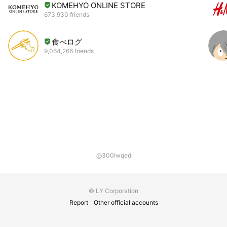
KOMEHYO ONLINE STORE
673,930 friends
食べログ
9,064,266 friends
@300lwqed
© LY Corporation
Report
Other official accounts