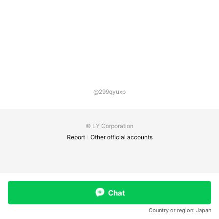
@299qyuxp
© LY Corporation
Report
Other official accounts
Chat
Country or region:
Japan