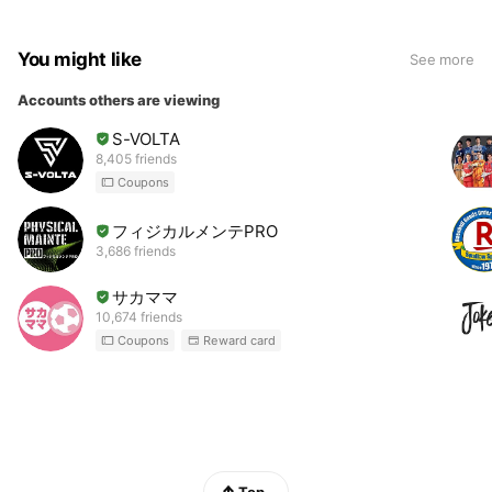
You might like
See more
Accounts others are viewing
S-VOLTA
8,405 friends
Coupons
フィジカルメンテPRO
3,686 friends
サカママ
10,674 friends
Coupons
Reward card