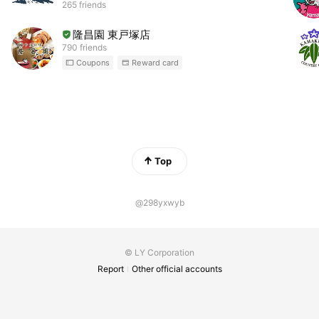
265 friends
隆昌園 東戸塚店
790 friends
Coupons
Reward card
Top
@298yxwyb
© LY Corporation
Report
Other official accounts