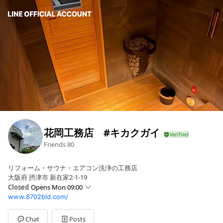
花岡工務店 #キカクガイ
Friends
80
リフォーム・サウナ・エアコン洗浄の工務店
大阪府 摂津市 新在家2-1-19
Closed
Opens Mon 09:00
www.8702bld.com/
Sun
Closed
Mon
09:00 - 17:00
Tue
09:00 - 17:00
Chat
Posts