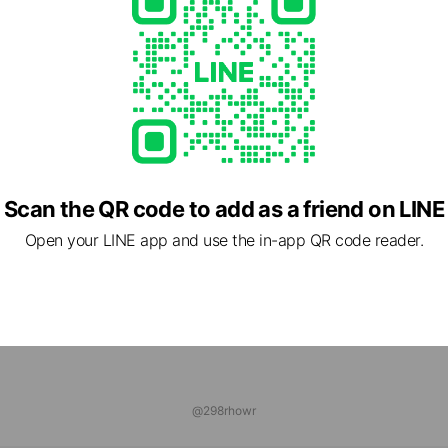
en NIWAIRO
ds
はうす
ds
Scan the QR code to add as a friend on LINE
Open your LINE app and use the in-app QR code reader.
@298rhowr