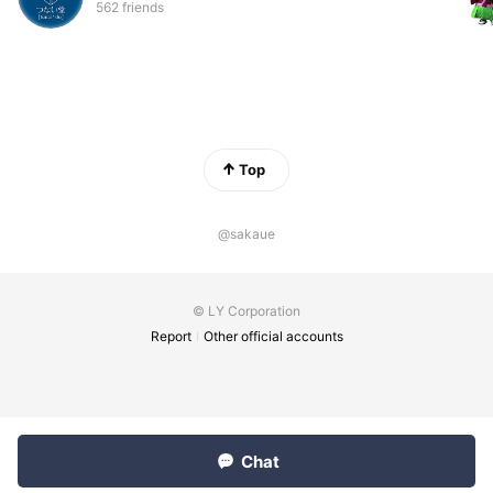
562 friends
Top
@sakaue
© LY Corporation
Report
Other official accounts
Chat