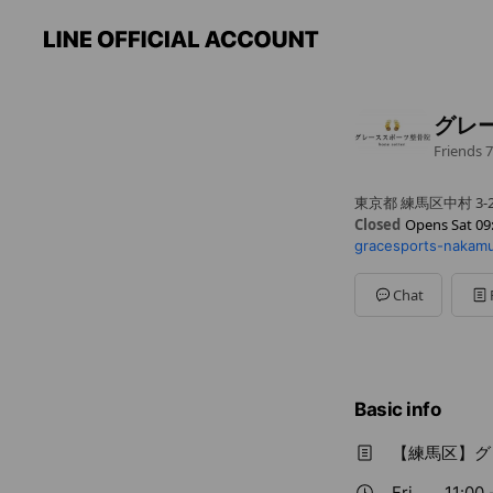
グレ
Friends
7
東京都 練馬区中村 3-22
Closed
Opens Sat 09
gracesports-nakamu
Sun
09:30 - 18:00
Mon
11:00 - 20:00
Tue
Closed
Chat
Wed
11:00 - 20:00
Thu
11:00 - 20:00
Fri
11:00 - 20:00
Sat
09:30 - 18:00
休診日：火曜・祝日
Basic info
【練馬区】グ
Fri
11:00 