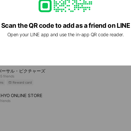
Scan the QR code to add as a friend on LINE
Open your LINE app and use the in-app QR code reader.
e viewing
ゲの鬼太郎 妖怪横丁
riends
バーサル・ピクチャーズ
5 friends
ns
Reward card
HYO ONLINE STORE
riends