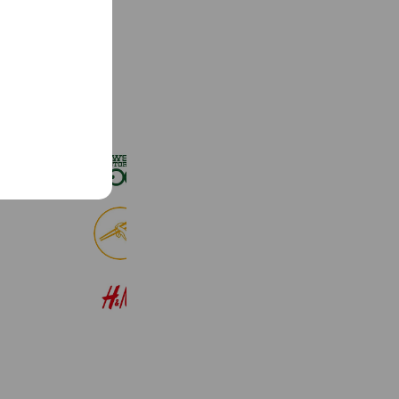
See more
ローソンストア１００
2,724,943 friends
食べログ
9,028,883 friends
H&M
22,583,419 friends