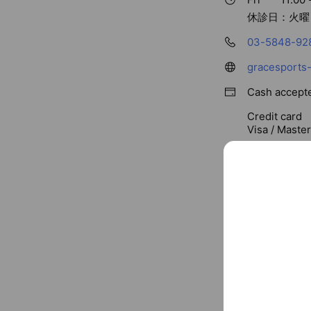
休診日：火曜
03-5848-92
gracesports-
Cash accept
Credit card
Visa / Maste
〒176-0024