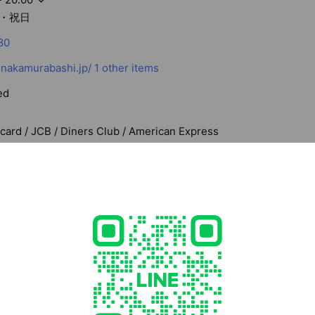
・祝日
80
nakamurabashi.jp/
1 other items
ed
rcard / JCB / Diners Club / American Express
 東京都 練馬区中村 3-22-13 1階