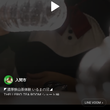
入間市
◤濃厚狭山茶体験 いるまの沼◢
THELLERIO TEA ROOM ショート編
#入間市 #濃厚狭山茶体験 #いるまの沼
LINE VOOM