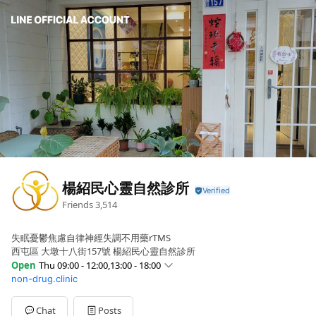
楊紹民心靈自然診所
Friends
3,514
失眠憂鬱焦慮自律神經失調不用藥rTMS
西屯區 大墩十八街157號 楊紹民心靈自然診所
Open
Thu 09:00 - 12:00,13:00 - 18:00
non-drug.clinic
Sun
Closed
Mon
Closed
Tue
13:00 - 18:00,18:30 - 21:30
Chat
Posts