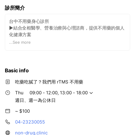
診所簡介
台中不用藥身心診所
►結合全相醫學、營養治療與心理諮商，提供不用藥的個人
化健康方案
►高敏感族｜自律神經失調｜情緒壓力大｜探索自我價值
...
See more
► 深入探索身心靈根源，找回屬於您的自然本真
Basic info
吃藥吃膩了？我們用 rTMS 不用藥
Thu
09:00 - 12:00, 13:00 - 18:00
週日、週一為公休日
~ $100
04-23230055
non-drug.clinic