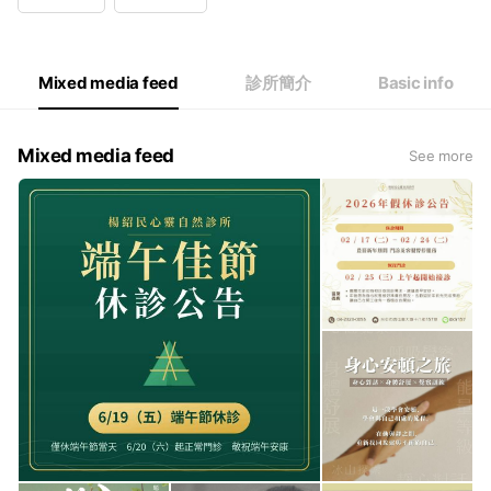
Wed
09:00 - 12:00,13:00 - 18:00
Thu
09:00 - 12:00,13:00 - 18:00
Fri
13:00 - 18:00,18:30 - 21:30
Sat
09:00 - 12:00,13:00 - 18:00
Mixed media feed
診所簡介
Basic info
週日、週一為公休日
Mixed media feed
See more