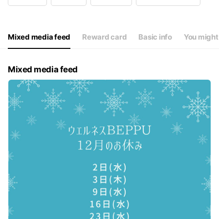
Wed
09:00 - 19:00
Thu
09:00 - 19:00
Fri
09:00 - 19:00
Sat
09:00 - 19:00
Mixed media feed
Reward card
Basic info
You might 
＊年中無休
Mixed media feed