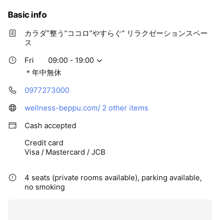
Basic info
カラダ”整う”ココロ”やすらぐ” リラクゼーションスペー
ス
Fri
09:00 - 19:00
＊年中無休
0977273000
wellness-beppu.com/
2 other items
Cash accepted
Credit card
Visa / Mastercard / JCB
4 seats (private rooms available), parking available,
no smoking