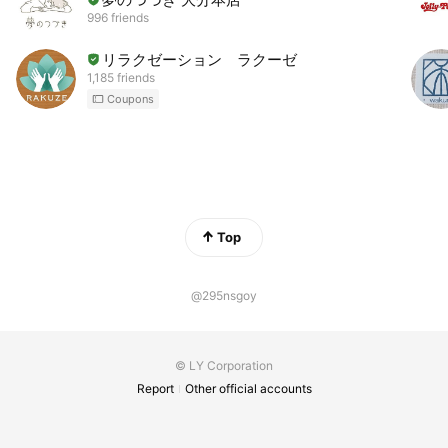
996 friends
リラクゼーション ラクーゼ
1,185 friends
Coupons
Top
@295nsgoy
© LY Corporation
Report
Other official accounts