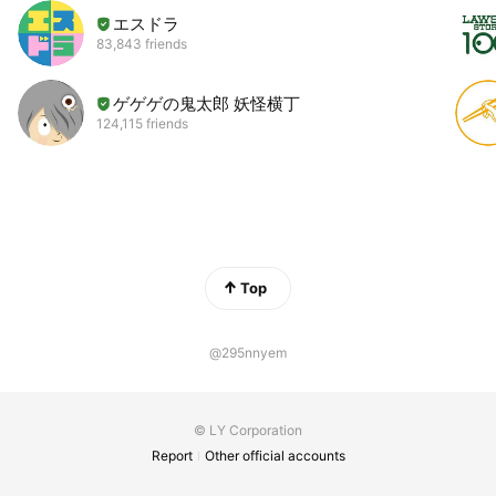
エスドラ
83,843 friends
ゲゲゲの鬼太郎 妖怪横丁
124,115 friends
Top
@295nnyem
© LY Corporation
Report
Other official accounts