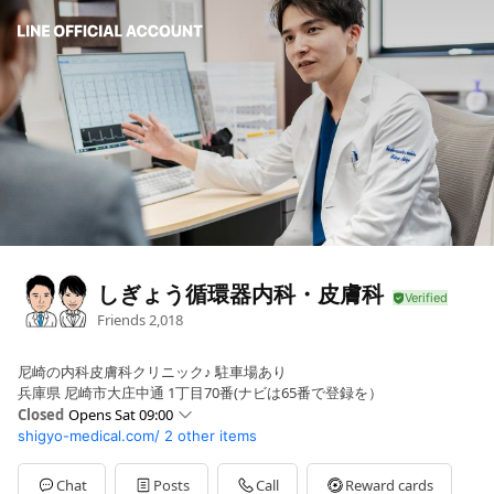
しぎょう循環器内科・皮膚科
Friends
2,018
尼崎の内科皮膚科クリニック♪ 駐車場あり
兵庫県 尼崎市大庄中通 1丁目70番(ナビは65番で登録を）
Closed
Opens Sat 09:00
shigyo-medical.com/
2 other items
Sun
Closed
Mon
09:00 - 12:00,13:15 - 18:00
Tue
09:00 - 12:00,13:15 - 18:00
Chat
Posts
Call
Reward cards