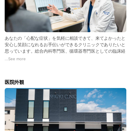
あなたの「心配な症状」を気軽に相談できて、来てよかったと
安心し笑顔になれるお手伝いができるクリニックでありたいと
思っています。総合内科専門医、循環器専門医としての臨床経
験を活かし、はやく正確な診断と説明、分かりやすい説明を行
...
See more
います。
医院外観