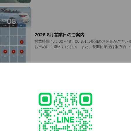
2026.8月営業日のご案内
営業時間 10：00～18：00 8月は長期のお休みがございます。 気になる箇所は
お早めにご連絡ください。 また、長期休業後は混み合い
おすすめいたします。 猛暑が続いておりますので、御身体にお気をつけて素敵
な夏をお過ごしください。
お乗り換え相談できます。
満了日後のお支払や、今後のメンテナンスについて。 ま
取り扱い方など様々なお悩みにお答えできるように、そ
を持った専門スタッフが在籍しております。 メルセデス
古屋北へ1度ご相談ください。