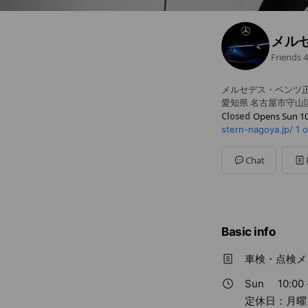
メル
Friends
4
メルセデス・ベンツ
愛知県 名古屋市守山
Closed
Opens Sun 10
stern-nagoya.jp/
1 
Sun
10:00 - 18:00
Mon
Closed
Tue
10:00 - 18:00
Chat
Wed
10:00 - 18:00
Thu
10:00 - 18:00
Fri
10:00 - 18:00
Sat
10:00 - 18:00
定休日：月曜日・第2
Basic info
車検・点検メ
Sun
10:00 
定休日：月曜