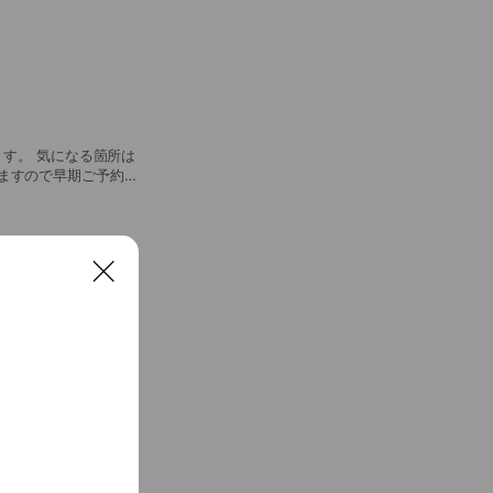
ますので早期ご予約を
C
l
o
s
e
たは、機能についての
れぞれ得意分野の知識
の事で悩んだ際は、名