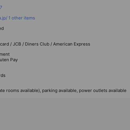
7
.jp/
1 other items
ed
rcard / JCB / Diners Club / American Express
ment
uten Pay
rds
ate rooms available), parking available, power outlets available