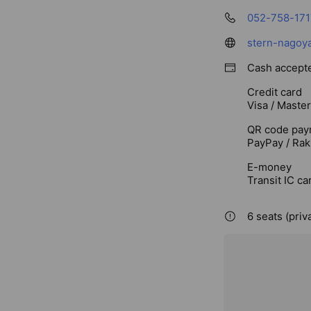
052-758-171
stern-nagoya
Cash accept
Credit card
Visa / Maste
QR code pay
PayPay / Rak
E-money
Transit IC ca
6 seats (priv