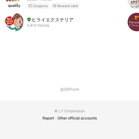
Coupons
Reward card
ヒライエクステリア
5,814 friends
@294fruml
© LY Corporation
Report
Other official accounts