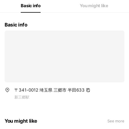
Basic info
You might like
Basic info
〒341-0012 埼玉県 三郷市 半田633
新三郷駅
You might like
See more