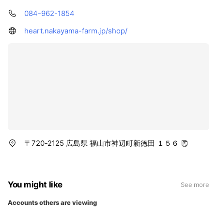
084-962-1854
heart.nakayama-farm.jp/shop/
〒720-2125 広島県 福山市神辺町新徳田 １５６
You might like
See more
Accounts others are viewing