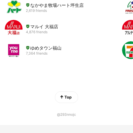
なかやま牧場ハート坪生店
2,619 friends
マルイ 大福店
4,876 friends
ゆめタウン福山
7,364 friends
Top
@293nnojc