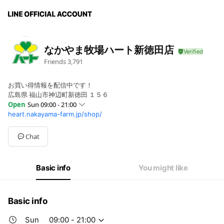
なかやま牧場ハート新徳田店
Friends
3,791
お買い得情報を配信中です！
広島県 福山市神辺町新徳田 １５６
Open
Sun 09:00 - 21:00
heart.nakayama-farm.jp/shop/
Sun
09:00 - 21:00
Mon
09:00 - 21:00
Tue
09:00 - 21:00
Chat
Wed
09:00 - 21:00
Thu
09:00 - 21:00
Fri
09:00 - 21:00
Basic info
You might like
Sat
09:00 - 21:00
Basic info
Sun
09:00 - 21:00