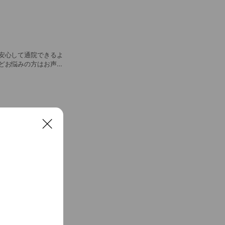
安心して通院できるよ
どお悩みの方はお声が
C
l
See more
o
s
e
施術・特殊電療(除