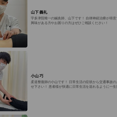
山下 義礼
宇多津院唯一の鍼灸師、山下です！ 自律神経治療が得意
興味がある方やお困りの方はぜひご相談ください！
小山 巧
柔道整復師の小山です！ 日常生活の症状から交通事故の
せ下さい！ 患者様が快適に日常生活を送れるように一生
す！