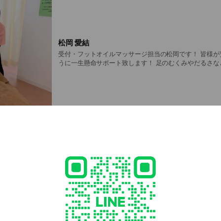
松岡 愛結
受付・フットオイルマッサージ担当の松岡です！ 皆様が
うに一生懸命サポート致します！ 足のむくみやだるさな
けください！
新規特典価格
初めて不調を訴えて来院された患者さまは骨盤矯正・鍼灸