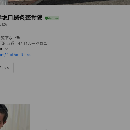
津坂口鍼灸整骨院
,426
覧下さい🥰
浜 五番丁47-14 ルークロエ
10
om/
1 other items
Posts
時までの診療になります。