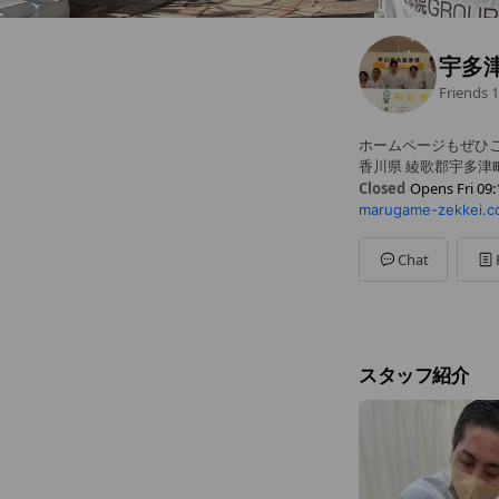
宇多
Friends
1
ホームページもぜひご
香川県 綾歌郡宇多津町
Closed
Opens Fri 09:
marugame-zekkei.c
Sun
08:10 - 12:00
Mon
09:10 - 20:00
Tue
09:10 - 20:00
Chat
Wed
09:10 - 20:00
Thu
09:10 - 20:00
Fri
09:10 - 20:00
Sat
08:10 - 17:30
毎月第4土曜日は12
スタッフ紹介