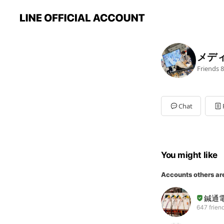
メデ
Friends
8
Chat
You might like
Accounts others ar
鍼通
647 frien