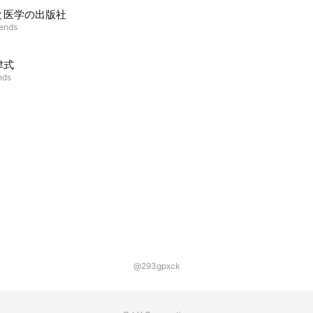
と医学の出版社
iends
津式
nds
@293gpxck