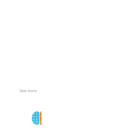
See more
JUMP OUT講座
1,258 friends