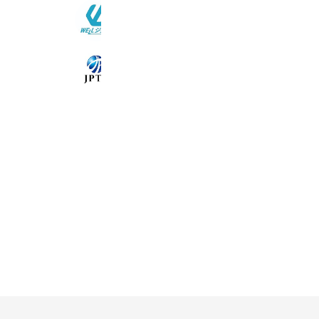
WELLジョブ
11,417 friends
日本PNFテクニック協会
4,178 friends
Coupons
Reward card