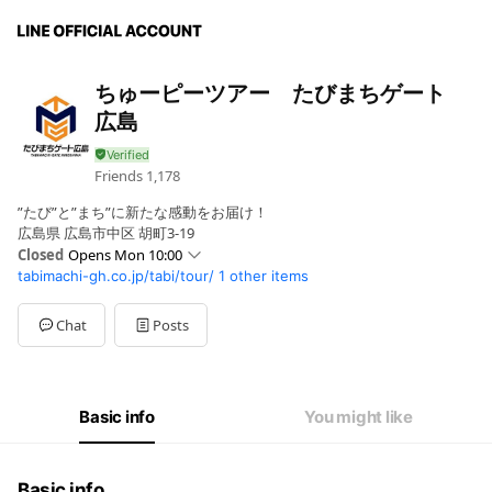
ちゅーピーツアー たびまちゲート
広島
Friends
1,178
”たび”と”まち”に新たな感動をお届け！
広島県 広島市中区 胡町3-19
Closed
Opens Mon 10:00
tabimachi-gh.co.jp/tabi/tour/
1 other items
Sun
Closed
Mon
10:00 - 17:00
Tue
10:00 - 17:00
Chat
Posts
Wed
10:00 - 17:00
Thu
10:00 - 17:00
Fri
10:00 - 17:00
Sat
Closed
Basic info
You might like
土、日、祝日、年末年始は休業いたしております。
Basic info