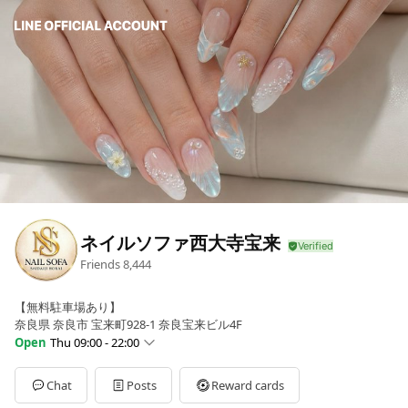
ネイルソファ西大寺宝来
Friends
8,444
【無料駐車場あり】
奈良県 奈良市 宝来町928-1 奈良宝来ビル4F
Open
Thu 09:00 - 22:00
Sun
09:00 - 22:00
Mon
09:00 - 22:00
Chat
Posts
Reward cards
Tue
09:00 - 22:00