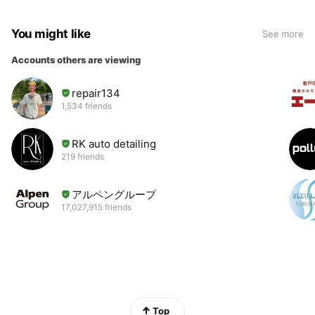
You might like
See more
Accounts others are viewing
repair134
1,534 friends
RK auto detailing
219 friends
アルペングループ
17,027,915 friends
Top