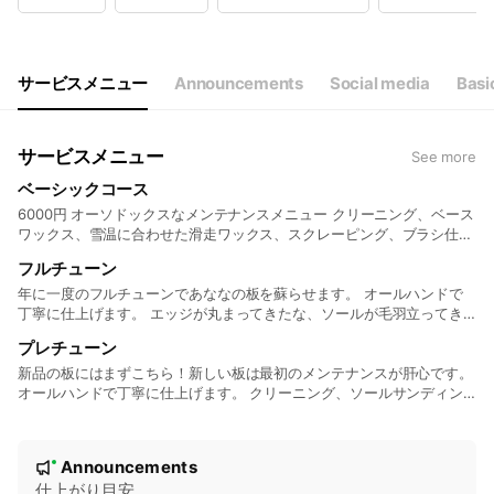
Wed
10:00 - 19:00
Thu
10:00 - 19:00
Fri
10:00 - 19:00
Sat
10:00 - 19:00
サービスメニュー
Announcements
Social media
Basic
サービスメニュー
See more
ベーシックコース
6000円 オーソドックスなメンテナンスメニュー クリーニング、ベース
ワックス、雪温に合わせた滑走ワックス、スクレーピング、ブラシ仕上
げ
フルチューン
年に一度のフルチューンであななの板を蘇らせます。 オールハンドで
丁寧に仕上げます。 エッジが丸まってきたな、ソールが毛羽立ってき
たなと思ったら迷わずこちらがオススメ！ クリーニング、ソールサン
プレチューン
ディング、エッジ調整&研磨、ベースワックス✖️2、雪温に合わせた滑
走ワックス、スクレーピング、ブラシ仕上げ
新品の板にはまずこちら！新しい板は最初のメンテナンスが肝心です。
オールハンドで丁寧に仕上げます。 クリーニング、ソールサンディン
グ、エッジ調整&研磨、ベースワックス✖️2、雪温に合わせた滑走ワッ
クス、スクレーピング、ブラシ仕上げ
N
Announcements
New
o
仕上がり目安