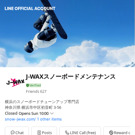
J-WAXスノーボードメンテナンス
Friends
627
横浜のスノーボードチューンアップ専門店
神奈川県 横浜市中区初音町 3-56
Closed
Opens Sun 10:00
snow-jwax.com/
1 other items
Sun
10:00 - 19:00
Mon
10:00 - 19:00
Tue
10:00 - 19:00
Chat
Posts
LINE Call (free)
Reward car