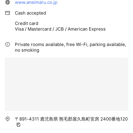
www.aneimaru.co.jp
Cash accepted
Credit card
Visa / Mastercard / JCB / American Express
Private rooms available, free Wi-Fi, parking available,
no smoking
〒891-4311 鹿児島県 熊毛郡屋久島町安房 2400番地120