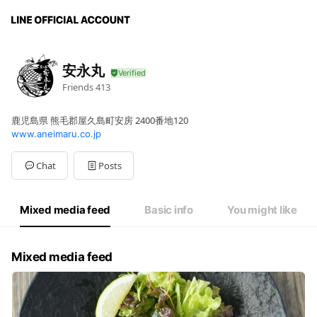
安永丸
Friends
413
鹿児島県 熊毛郡屋久島町安房 2400番地120
www.aneimaru.co.jp
Chat
Posts
Mixed media feed
Basic info
You might like
Mixed media feed