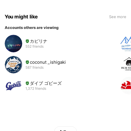
You might like
See more
Accounts others are viewing
カピリナ
552 friends
coconut _ishigaki
587 friends
ダイブ ゴビーズ
1,372 friends