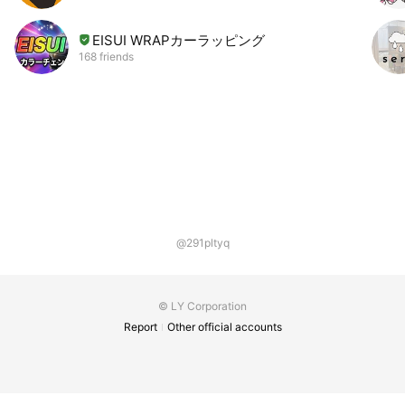
EISUI WRAPカーラッピング
168 friends
@291pltyq
© LY Corporation
Report
Other official accounts