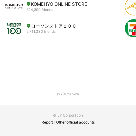
KOMEHYO ONLINE STORE
624,890 friends
ローソンストア１００
2,711,330 friends
@291mznwa
© LY Corporation
Report
Other official accounts