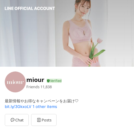
miour
Friends
11,838
最新情報やお得なキャンペーンをお届け🤍
bit.ly/3GkxoLV
1 other items
Chat
Posts