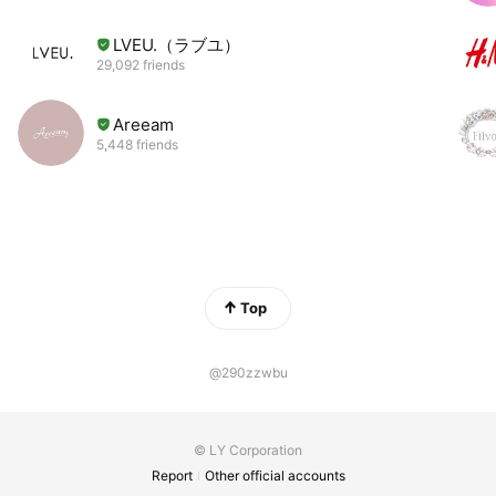
LVEU.（ラブユ）
29,092 friends
Areeam
5,448 friends
Top
@290zzwbu
© LY Corporation
Report
Other official accounts