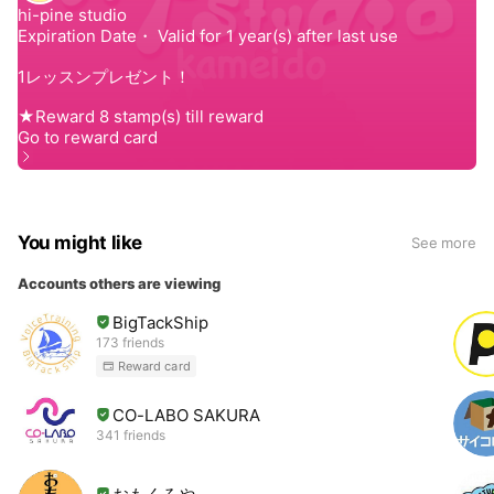
You might like
See more
Accounts others are viewing
BigTackShip
173 friends
Reward card
CO-LABO SAKURA
341 friends