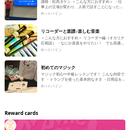
講師：松髙タケシ ＜こんな方におすすめ＞ ・仕
事上の立場が変わり、人前で話すことになった！
・習ったこともないし、そもそも話すことがが苦
#
ハイパイン
手、、、 ・朝礼や集会などでスピーチしなきゃい
けない。でもいやだ（もしくは上手になりたい）
・また急速なオンラインコミュニケーションのニ
リコーダーと楽譜♪楽しむ音楽
ーズについていけない、、、 詳しくは、レッスン
＜こんな方におすすめ＞ リコーダー編（オカリナ
ページへ
応相談） ・なにか楽器をやりたい！ でも高価な
楽器はすぐには、、、、 ・小学校で慣れ親しんだ
#
ハイパイン
リコーダーなら、なにか演奏できるかも ・自分に
演奏ってできるのだろうか？ ・かくし芸やサプラ
イズなどで、何か演奏したい ・リコーダー吹いて
初めてのマジック
ますが、もっと上達したい！楽しい曲はあります
マジック初心〜中級レッスンです！ こんな内容で
か？ がくふ編 ・楽譜が読めるように・書けるよ
す ・トランプを使った基本的なネタ ・日用品を
うになりたい！ ・多少読めるけど、ちゃんと学び
使った小ネタ ・専門用具を使うけど、簡単ネタ
たい ・はなうたorDTMなど、作曲してるけど、楽
#
ハイパイン
こんな方におすすめ ・マジックを始めてみたい方
譜ってどう書いたらいいの？ ・より高度な楽譜の
・趣味マジックを上達させたい方 ・技術は自信あ
読み書きをしたい！ など、楽しく演奏できて音楽
るけど、見せ方を上達させたい方 どんなことでき
をもっと楽しんでもらいたいと思います 詳しくは
るか？お気軽にお問合せください。
ホームページで
Reward cards