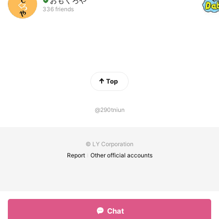
おもくろや
336 friends
Top
@290tniun
© LY Corporation
Report
Other official accounts
Chat