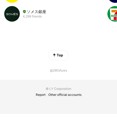
ソメス銀座
4,299 friends
Top
@290sfuws
© LY Corporation
Report
Other official accounts