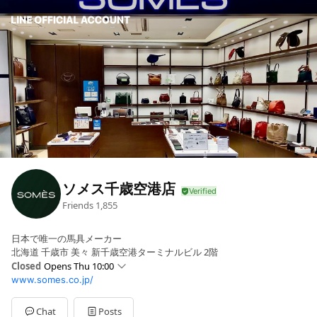
ソメス千歳空港店
Friends
1,855
日本で唯一の馬具メーカー
北海道 千歳市 美々 新千歳空港ターミナルビル 2階
Closed
Opens Thu 10:00
www.somes.co.jp/
Mon
10:00 - 18:00
Tue
10:00 - 18:00
Wed
10:00 - 18:00
Chat
Posts