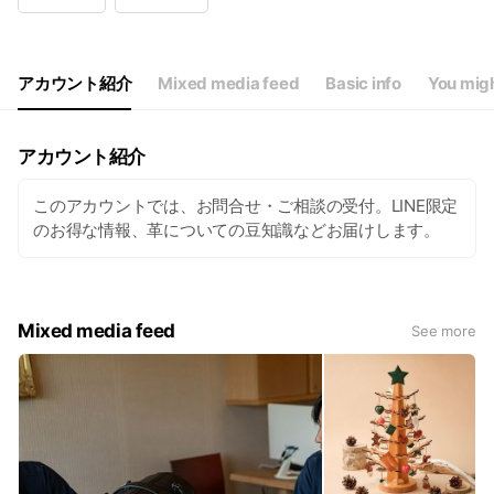
Thu
10:00 - 18:00
Fri
10:00 - 18:00
Sat
10:00 - 18:00
Sun
10:00 - 18:00
アカウント紹介
Mixed media feed
Basic info
You migh
※当面の間、営業時間を短縮しております
アカウント紹介
このアカウントでは、お問合せ・ご相談の受付。LINE限定
のお得な情報、革についての豆知識などお届けします。
Mixed media feed
See more