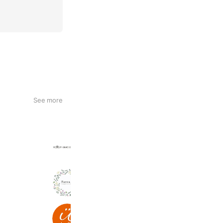
See more
グレースコンチネンタル柏高島屋
1,334 friends
Retreat
267 friends
Foot Salon Umlaut
526 friends