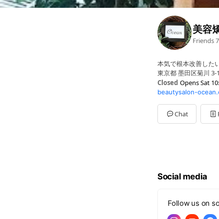
美容矯
Friends
7
本気で根本改善した
東京都 墨田区菊川 3-13
Closed
Opens Sat 10
beautysalon-ocean
Sun
10:00 - 22:00
Mon
10:00 - 22:00
Tue
10:00 - 22:00
Chat
Wed
10:00 - 22:00
Thu
10:00 - 22:00
Fri
10:00 - 22:00
Sat
10:00 - 22:00
Social media
Follow us on so