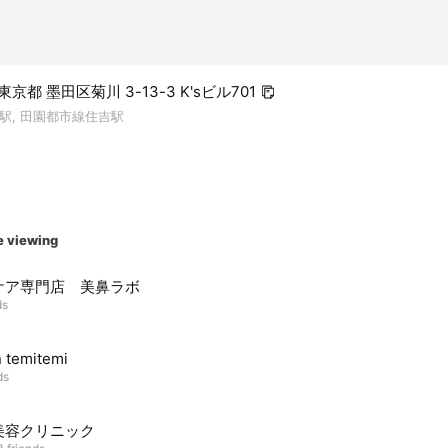
 東京都 墨田区菊川 3-13-3 K'sビル701
駅, 田園都市線住吉駅
e viewing
ケア専門店 美鼻ラボ
ds
n temitemi
ds
美容クリニック