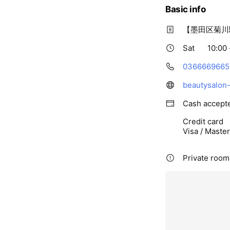
Basic info
【墨田区菊川
Sat
10:00 
0366669665
beautysalon
Cash accept
Credit card
Visa / Maste
Private room