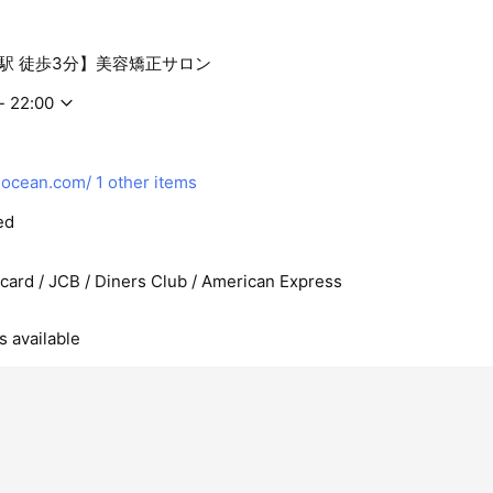
駅 徒歩3分】美容矯正サロン
- 22:00
-ocean.com/
1 other items
ed
rcard / JCB / Diners Club / American Express
s available