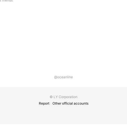
 friends
@oceanline
© LY Corporation
Report
Other official accounts