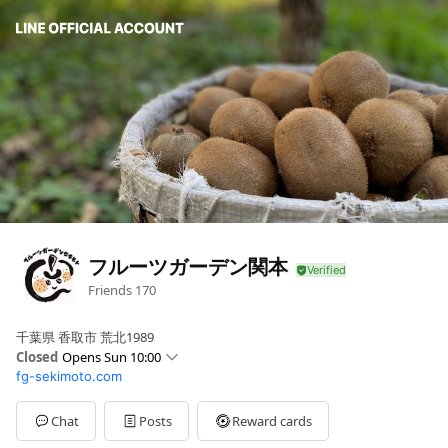
フルーツガーデン関本
Friends
170
千葉県 香取市 荒北1989
Closed
Opens Sun 10:00
fg-sekimoto.com
Sun
10:00 - 16:00
Mon
Closed
Tue
Closed
Chat
Posts
Reward cards
Wed
12:00 - 16:00