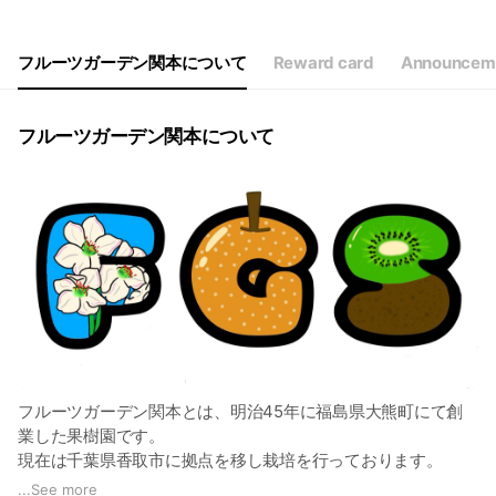
Thu
Closed
Fri
12:00 - 16:00
Sat
10:00 - 16:00
フルーツガーデン関本について
Reward card
Announcem
フルーツガーデン関本について
フルーツガーデン関本とは、明治45年に福島県大熊町にて創
業した果樹園です。
現在は千葉県香取市に拠点を移し栽培を行っております。
現在の販売品種はキウイフルーツとなります。
...
See more