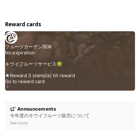
Reward cards
N
Announcements
New
o
今年度のキウイフルーツ販売について
t
See more
i