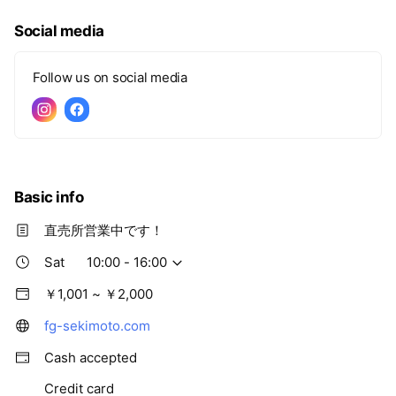
c
e
Social media
Follow us on social media
Basic info
直売所営業中です！
Sat
10:00 - 16:00
￥1,001 ~ ￥2,000
fg-sekimoto.com
Cash accepted
Credit card