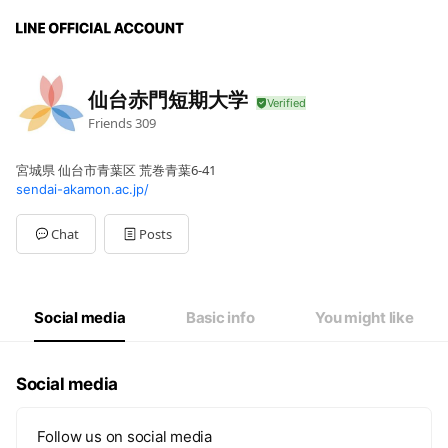
仙台赤門短期大学
Friends
309
宮城県 仙台市青葉区 荒巻青葉6-41
sendai-akamon.ac.jp/
Chat
Posts
Social media
Basic info
You might like
Social media
Follow us on social media