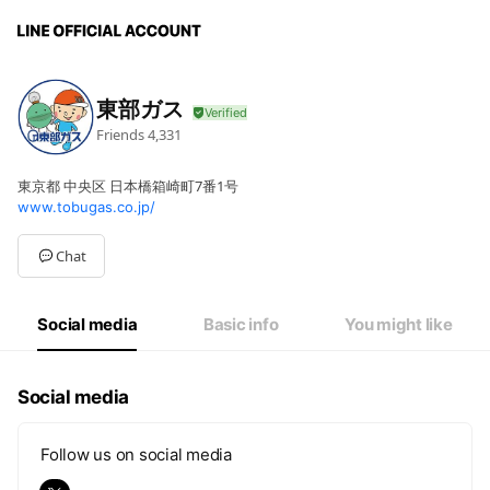
東部ガス
Friends
4,331
東京都 中央区 日本橋箱崎町7番1号
www.tobugas.co.jp/
Chat
Social media
Basic info
You might like
Social media
Follow us on social media