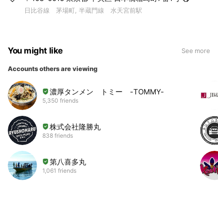
日比谷線 茅場町, 半蔵門線 水天宮前駅
You might like
See more
Accounts others are viewing
濃厚タンメン トミー -TOMMY-
5,350 friends
株式会社隆勝丸
838 friends
第八喜多丸
1,061 friends