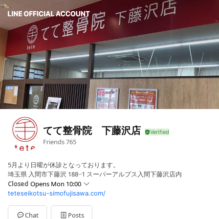
てて整骨院 下藤沢店
Friends
765
5月より日曜が休診となっております。
埼玉県 入間市下藤沢 188−1 スーパーアルプス入間下藤沢店内
Closed
Opens Mon 10:00
teteseikotsu-simofujisawa.com/
Sun
Closed
Mon
10:00 - 20:00
Tue
10:00 - 20:00
Chat
Posts