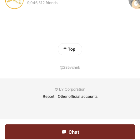
9,046,512 friends
Top
@285vxhnk
© LY Corporation
Report
Other official accounts
Chat