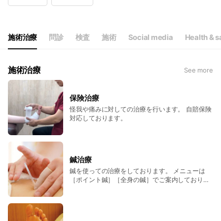
Wed
10:00 - 20:00
Thu
10:00 - 20:00
Fri
10:00 - 20:00
Sat
10:00 - 17:00
施術治療
問診
検査
施術
Social media
Health & s
祝日は10:00〜17：00営業になります。
施術治療
See more
保険治療
怪我や痛みに対しての治療を行います。 自賠保険
対応しております。
鍼治療
鍼を使っての治療をしております。 メニューは
［ポイント鍼］［全身の鍼］でご案内しておりま
す。