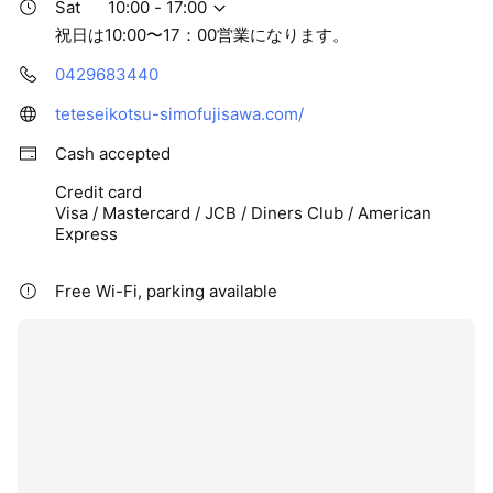
Sat
10:00 - 17:00
祝日は10:00〜17：00営業になります。
0429683440
teteseikotsu-simofujisawa.com/
Cash accepted
Credit card
Visa / Mastercard / JCB / Diners Club / American
Express
Free Wi-Fi, parking available