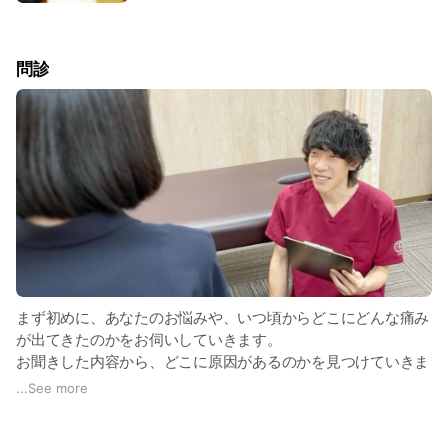
問診
まず初めに、あなたのお悩みや、いつ頃からどこにどんな痛み
が出てきたのかをお伺いしていきます。
お聞きした内容から、どこに原因があるのかを見つけていきま
す。
...
See more