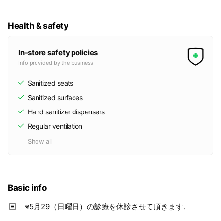
Health & safety
In-store safety policies
Info provided by the business
Sanitized seats
Sanitized surfaces
Hand sanitizer dispensers
Regular ventilation
Show all
Basic info
※5月29（日曜日）の診療を休診させて頂きます。