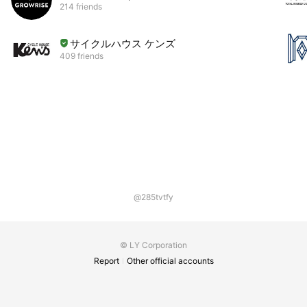
214 friends
サイクルハウス ケンズ
409 friends
@285tvtfy
© LY Corporation
Report
Other official accounts