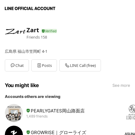
Zart
Friends
158
広島県 福山市笠岡町 4-1
Chat
Posts
LINE Call (free)
You might like
See more
Accounts others are viewing
PEARLYGATES岡山路面店
1,489 friends
GROWRISE｜グローライズ