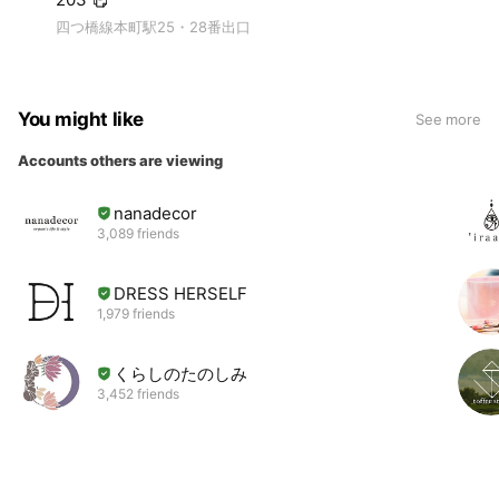
四つ橋線本町駅25・28番出口
You might like
See more
Accounts others are viewing
nanadecor
3,089 friends
DRESS HERSELF
1,979 friends
くらしのたのしみ
3,452 friends