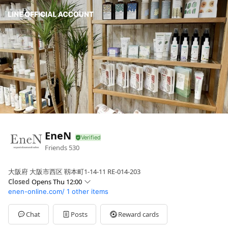
EneN
Friends
530
大阪府 大阪市西区 靱本町1-14-11 RE-014-203
Closed
Opens Thu 12:00
enen-online.com/
1 other items
Sun
12:00 - 18:30
Mon
12:00 - 19:30
Tue
12:00 - 19:30
Chat
Posts
Reward cards
Wed
Closed