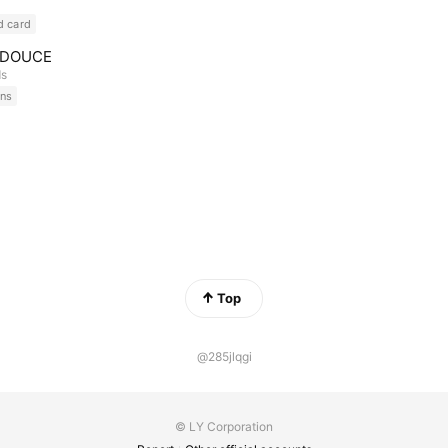
d card
a DOUCE
ds
ns
Top
@285jlqgi
© LY Corporation