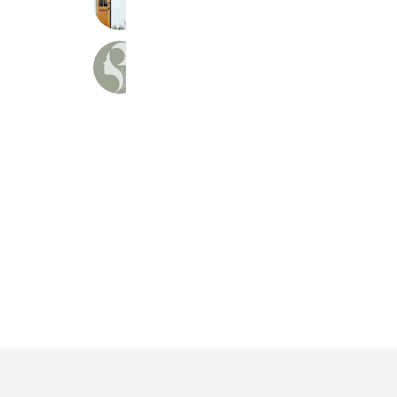
369 friends
Reward card
R's
468 friends