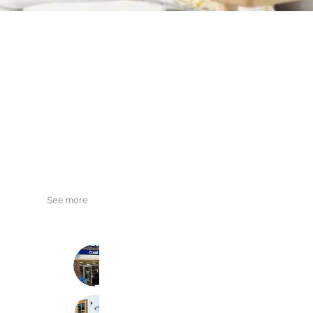
See more
とりでや化粧品店
350 friends
N.plage