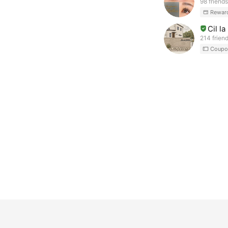
98 friends
Rewar
Cil l
214 frien
Coupo