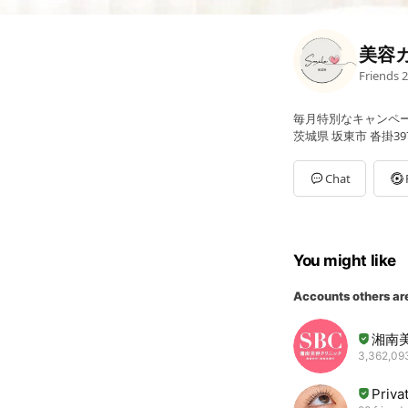
美容カ
Friends
2
毎月特別なキャンペー
茨城県 坂東市 沓掛397
Chat
You might like
Accounts others ar
湘南
3,362,093
Priva