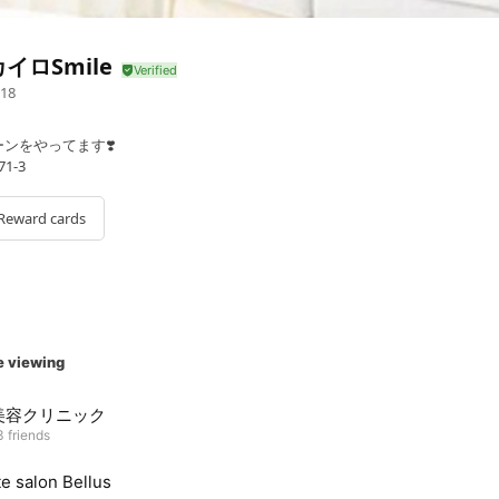
イロSmile
18
ンをやってます❣️
1-3
Reward cards
e viewing
美容クリニック
 friends
te salon Bellus