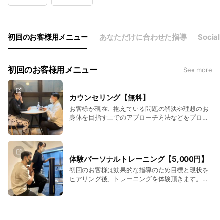
Wed
10:00 - 22:00
Thu
10:00 - 22:00
Fri
10:00 - 22:00
Sat
10:00 - 22:00
初回のお客様用メニュー
あなただけに合わせた指導
Socia
初回のお客様用メニュー
See more
カウンセリング【無料】
お客様が現在、抱えている問題の解決や理想のお
身体を目指す上でのアプローチ方法などをプロの
トレーナーと対面またはビデオ通話にてカウンセ
リングさせて頂きます。完全無料となっておりま
すのでお気軽にご予約ください。しつこい勧誘な
どありませんので安心してお越しください。
体験パーソナルトレーニング【5,000円】
初回のお客様は効果的な指導のため目標と現状を
ヒアリング後、トレーニングを体験頂きます。体
験後、フィードバックをさせていただき課題や疑
問点などを説明させて頂きます。しつこい勧誘な
どありませんので安心してお越しください。