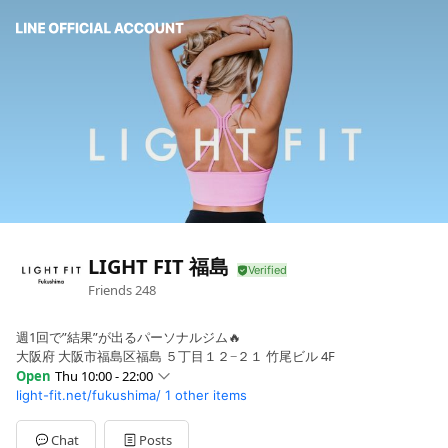
LIGHT FIT 福島
Friends
248
週1回で”結果”が出るパーソナルジム🔥
大阪府 大阪市福島区福島 ５丁目１２−２１ 竹尾ビル 4F
Open
Thu 10:00 - 22:00
light-fit.net/fukushima/
1 other items
Sun
10:00 - 22:00
Mon
10:00 - 22:00
Tue
10:00 - 22:00
Chat
Posts