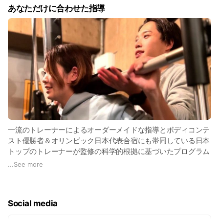
あなただけに合わせた指導
一流のトレーナーによるオーダーメイドな指導とボディコンテ
スト優勝者＆オリンピック日本代表合宿にも帯同している日本
トップのトレーナーが監修の科学的根拠に基づいたプログラム
により週1回55分で結果が出ます。
...
See more
マニュアル一辺倒ではなく、お客様の筋肉の状態や姿勢に合わ
せて指導するので週1回で、その人らしい美しく引き締まった
Social media
身体を作ります。今までにないパーソナルトレーニングをご体
感ください。