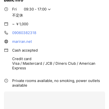
Basic info
き出し 代謝のいい身体づくりをお手伝いします。
されています。 低明度(暗め)は白髪も染めるとこ
イヤーセラピーのみ 30分(税込) カウンセリング
ができます。 高明度(明るめ)の白髪染は担当スタ
Fri
09:30 - 17:00
込み45分 ¥5,500(シール代込み) ※よもぎ蒸し、セ
イリストにご相談ください。 リタッチカラー(リ
ルラム以外のメニューとセットの場合は¥4,400
不定休
タッチ) ¥7700 フルカラー(全体) ¥10450 ※全て税
SAORI HINANO施術可
込
~ ￥1,000
09060382318
mariran.net
Cash accepted
Credit card
Visa / Mastercard / JCB / Diners Club / American
Express
Private rooms available, no smoking, power outlets
available