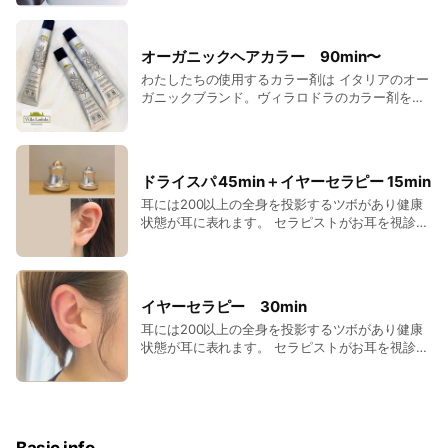
ーション効果も期待できる施術となります。
より頭全体を包み込むお湯のぬくもり、耳元で囁
price: ¥8800円(税込) ※カウンセリング含めて
くようなせせらぎの音がよりリラックスモードに
90minほどお時間をいただきます。
つながります。 頭部全体をお湯で包み込むことで
オーガニックヘアカラー 90min〜
頭皮を優しく洗浄、血行促進。 頭皮に十分な血液
わたしたちの使用するカラー剤は イタリアのオー
が運ばれると、髪に必要な栄養素が届き… 毛穴に
ガニックブランド。ヴィラロドラのカラー剤を使
詰まった汚れを綺麗に落とすことも出来るため、
用しています🌿 全製品がオーガニック認証機関
頭皮から綺麗になり、健康な髪の成長も促しま
ICEA（イチェア）(イタリアの代表的なオーガニ
す！ そのため薄毛などにも効果を期待出来ると言
ック認証機関)を100％取得しています。 カラー剤
われています。 炭酸泉 頭を浸す炭酸泉は 髪と頭
は敏感肌の方、 オーガニック思考の方にオスス
皮に付着した汚れを除去しつつ、 カラーやパーマ
ドライスパ 45min＋イヤーセラピー 15min
メ。 カラー剤の独特な匂いがなく、 アレルギー
後のアルカリ性に偏った髪と頭皮を正常値の弱酸
耳には200以上の全身を投影するツボがあり健康
性のあるジアミン不使用です。 3種類のオイル、2
性に近づけてくれる効果があります。 血液の循環
状態が耳に表れます。 セラピストがお耳を視診、
種類のエキス配合 【オーガニックキャリアオイ
が良くなるため、必然的に血圧も下がります。 炭
触診し スティックでツボを優しく刺激します。
ル】 アロママッサージなどにも使用される3種の
酸泉を使うことにより髪にも艶が出て頭皮環境や
また、イヤーセラピーはツボを刺激するだけでな
オイルを配合。(オリーブオイル・ホホバオイル・
次に生えてくる髪にもいいアプローチをしてくれ
く 頭、首、肩、耳のリンパトリートメントをして
ヒマワリオイル) （毛髪保護成分・浸透成分・保
ます！ イタリアのオーガニックブランド、”ヴィ
から 耳ツボを刺激し、より巡りを良く、 余分水
湿成分） 【オーガニック植物エキス】 毛髪を保
ラロドラ”を使ったヘッドマッサージ(約30分)とシ
イヤーセラピー 30min
分を排出しやすくします。 内側からのキレイを引
護し繰り返してもダメージ感を感じさせずうるお
ャンプーブローがセットになります。 price:
耳には200以上の全身を投影するツボがあり健康
き出し 代謝のいい身体づくりをお手伝いします。
いや、健康的な艶やかな仕上がりをもたらしま
¥8800円(税込) ※カウンセリング含めて90minほ
状態が耳に表れます。 セラピストがお耳を視診、
《イヤーメニュー》 ドライヘッドスパ+イヤーセ
す。 (ウイキョウエキス・トウセンカエキス) （毛
どお時間をいただきます。
触診し、 スティックでツボを優しく刺激します。
ラピー 60min ¥8,800(税込) カウンセリング込み
髪保護成分・保湿成分） また、ヴィラロドラのジ
また、イヤーセラピーはツボを刺激するだけでな
90分 ※シール代別途550円 SAORIのみ施術可
アミンは、 【2.5ジアミントルエン】といわれ
く 頭、首、肩、耳のリンパトリートメントをして
るもので、 毒性が最も低いものを使用していま
から 耳ツボを刺激し、より巡りを良く、 余分水
す。 その為、アレルギーの発症率は、 他と比べ
分を排出しやすくします。 内側からのキレイを引
て６０～８０分の１程度に抑えられることが 証明