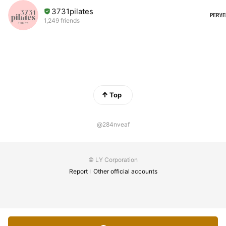
3731pilates
1,249 friends
Top
@284nveaf
© LY Corporation
Report
Other official accounts