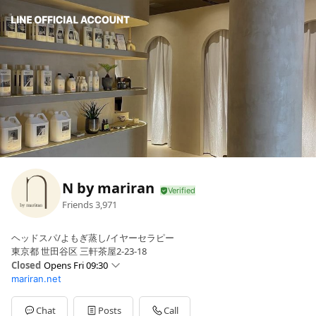
N by mariran
Friends
3,971
ヘッドスパ/よもぎ蒸し/イヤーセラピー
東京都 世田谷区 三軒茶屋2-23-18
Closed
Opens Fri 09:30
mariran.net
Sun
09:30 - 17:00
Mon
09:30 - 17:00
Tue
09:30 - 17:00
Chat
Posts
Call