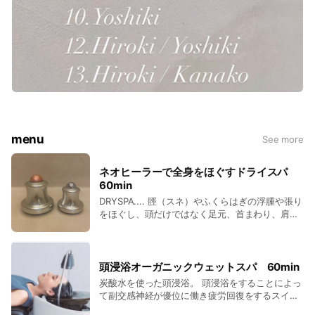
menu
See more
ネオヒーラーで全身をほぐすドライスパ
60min
DRYSPA.... 脛（スネ）やふくらはぎの浮腫や張り
をほぐし、頭だけではなく足元、首まわり、肩、
鎖骨周りのリンパも流していきます。（専用のT
シャツにお着替えいただき、カウンセリングしな
がら内容は相談させていただきます💆🏼💆🏻‍♀️） ハン
ドはもちろん、ネオヒーラーも使うことで、マイ
頭浸浴オーガニックウェットスパ 60min
クロカレント（微弱電流）を発生させ、生体電流
炭酸水を使った頭浸浴。 頭浸浴をすることによっ
を整えていきます。 頭、顔、脚のむくみを取り、
て副交感神経が優位に働き疲労回復をするスイッ
スッキリさせるだけでなく、快眠効果やリラクゼ
チが入ります。 また、《かけ流し×浸け込み》に