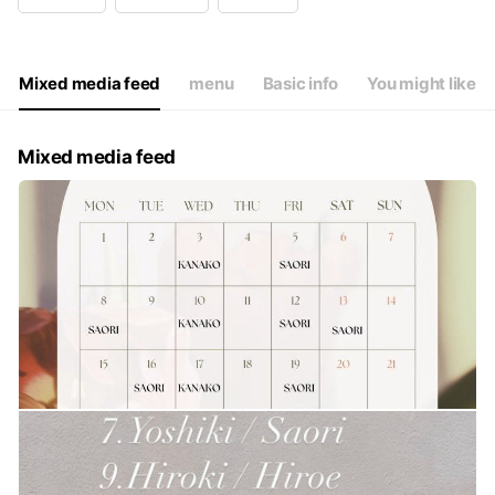
Wed
09:30 - 17:00
Thu
09:30 - 18:30
Fri
09:30 - 17:00
Sat
09:30 - 17:00
Mixed media feed
menu
Basic info
You might like
不定休
Mixed media feed