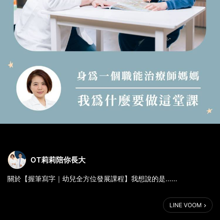
OT莉莉陪你長大
關於【握筆寫字｜幼兒全方位發展課程】我想說的是......
去年底，被鼓勵提名傑出職能治療師獎之後，我一邊整理資料，一
LINE VOOM
邊回顧自己的從業生涯做過的事情。大部分都是微小而瑣碎的，除
了自己的本質治療工作之外，我也跟著老師們的腳步，學著在職能