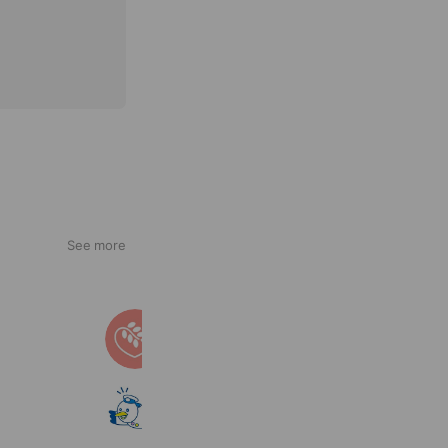
See more
不登校こころの相談室
9,517 friends
こべっこランド
939 friends
Reward card