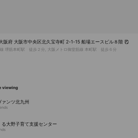
57 大阪府 大阪市中央区北久宝寺町 2-1-15 船場エースビル８階
線 堺筋本町駅 徒歩２分, 大阪メトロ御堂筋線 本町駅 徒歩６分
e viewing
ヴァンツ北九州
iends
くる大野子育て支援センター
ends