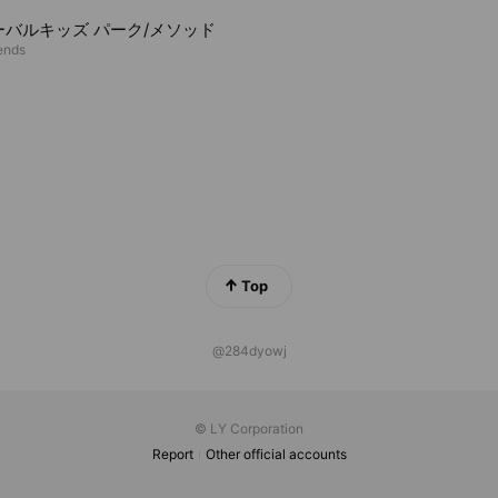
ーバルキッズ パーク/メソッド
iends
Top
@284dyowj
© LY Corporation
Report
Other official accounts