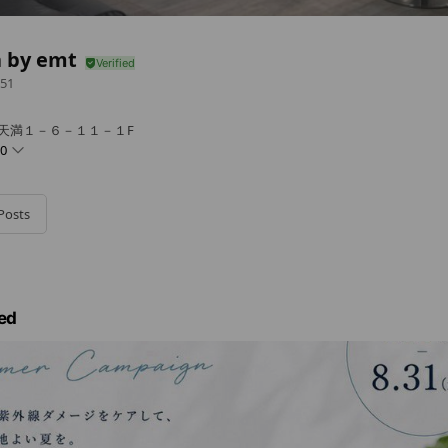
a by emt
51
東天満１－６－１１－１F
00
Posts
ed