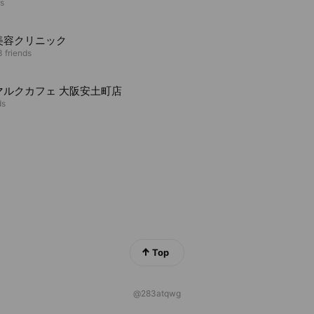
ds
美容クリニック
 friends
マルクカフェ 大阪安土町店
ds
Top
@283atqwg