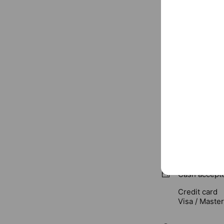
Basic info
Sat
09:30 
不定休
byemt.com/
Cash accept
Credit card
Visa / Maste