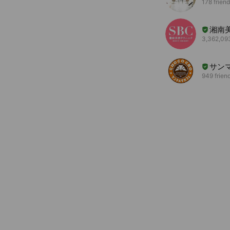
178 frien
湘南
3,362,093
サン
949 frien