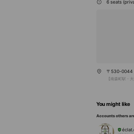
6 seats (priv
〒530-00
【南森町駅・大
You might like
Accounts others ar
éclat.