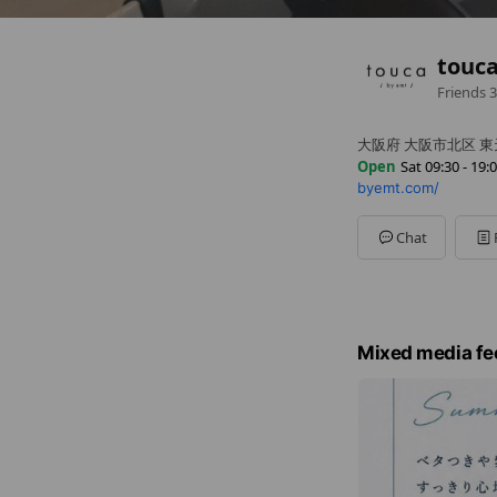
touc
Friends
3
大阪府 大阪市北区 
Open
Sat 09:30 - 19:
byemt.com/
Sun
09:30 - 19:00
Mon
09:30 - 19:00
Tue
09:30 - 19:00
Chat
Wed
09:30 - 19:00
Thu
09:30 - 19:00
Fri
09:30 - 19:00
Sat
09:30 - 19:00
不定休
Mixed media fe