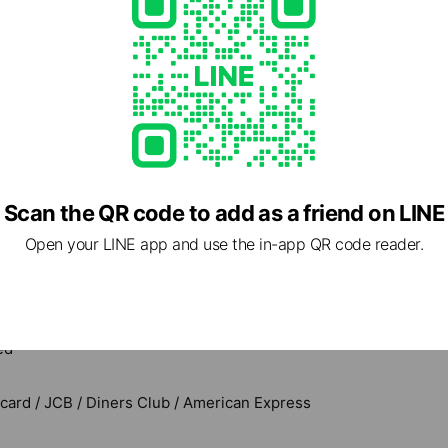
Scan the QR code to add as a friend on LINE
Open your LINE app and use the in-app QR code reader.
- 19:00
ed
rcard / JCB / Diners Club / American Express