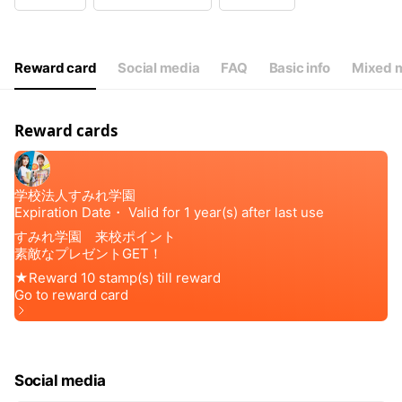
Wed
08:30 - 17:00
Thu
08:30 - 17:00
Fri
08:30 - 17:00
Sat
Closed
Reward card
Social media
FAQ
Basic info
Mixed m
オープンキャンパス開催日は土日営業あり
Reward cards
Social media