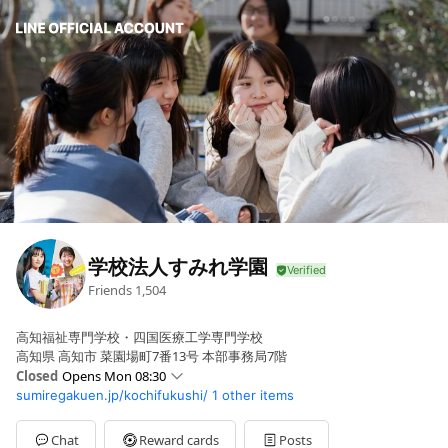
学校法人すみれ学園
Friends
1,504
高知福祉専門学校・四国医療工学専門学校
高知県 高知市 菜園場町7番13号 本部事務局7階
Closed
Opens Mon 08:30
sumiregakuen.jp/kochifukushi/
1 other items
Sun
Closed
Mon
08:30 - 17:00
Tue
08:30 - 17:00
Chat
Reward cards
Posts