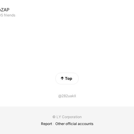
oZAP
5 friends
Top
@282uakll
© LY Corporation
Report
Other official accounts