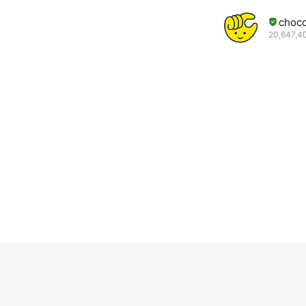
choc
20,647,40