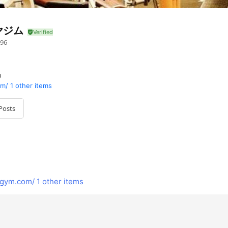
ヤジム
96
9
om/
1 other items
Posts
gym.com/
1 other items