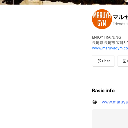
マル
Friends
1
ENJOY TRAINING
長崎県 長崎市 宝町5-
www.maruyagym.c
Chat
Basic info
www.maruya