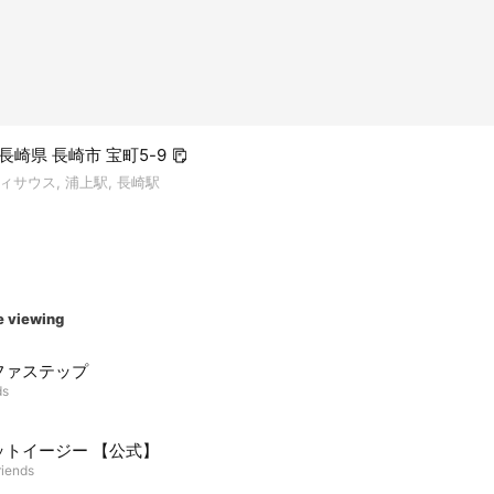
5 長崎県 長崎市 宝町5-9
サウス, 浦上駅, 長崎駅
e viewing
ファステップ
ds
ットイージー 【公式】
riends