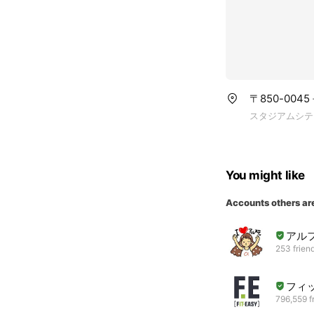
〒850-004
スタジアムシティ
You might like
Accounts others ar
アル
253 frien
フィ
796,559 f