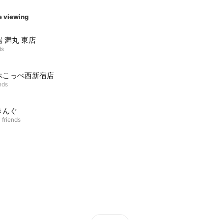
e viewing
 満丸 東店
ds
ぺこっぺ西新宿店
nds
きんぐ
 friends