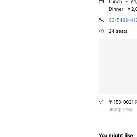
Lunch
~ ￥1
Dinner
￥2,0
03-5489-41
24 seats
〒150-002
JR線恵比寿駅
You might like