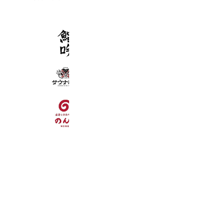
鮨吟
556 friends
サウナ道場
3,863 friends
赤身とホルモン焼のんき
3,415 friends
Reward card