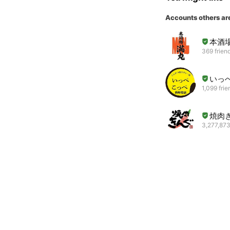
Accounts others ar
本酒場
369 frien
いっ
1,099 frie
焼肉
3,277,873